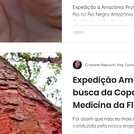
Expedição à Amazônia: Pro
Rio no Rio Negro Amazônia Tartarugas de Rio -
Quelônios do Rio Negro - 
nossa expedição à Amazônia
Acajatuba para participar d
soltura de quelônios, desen
anos na região do Rio Negr
como “Quelônios do Rio Neg
de Desenvolvimento Sustentá
Cristiane Pagliuchi, Eng. Cos
Expedição Am
busca da Copa
Medicina da F
Foi assim que nasceu mais
conduzida pela nossa engen
Pagliuchi, em busca das co