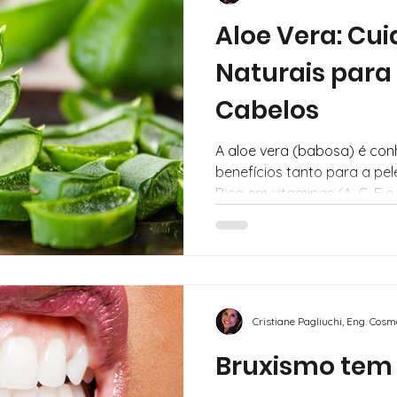
Aloe Vera: Cu
Naturais para 
Cabelos
A aloe vera (babosa) é conh
benefícios tanto para a pe
Rica em vitaminas (A, C, E e 
Cristiane Pagliuchi, Eng. Cos
Bruxismo tem