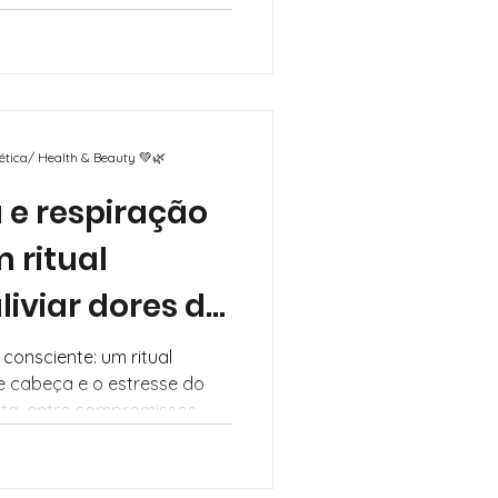
mética/ Health & Beauty 💚🌿
 e respiração
 ritual
liviar dores de
resse do dia a
 consciente: um ritual
de cabeça e o estresse do
ado, é fácil sentir a mente
o. Se você tem buscado
 de recarregar suas