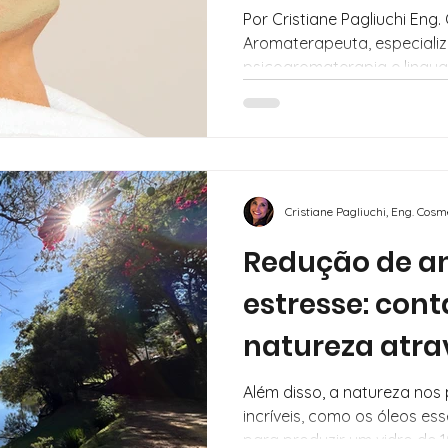
colágeno na p
Por Cristiane Pagliuchi Eng.
Aromaterapeuta, especiali
psicoaromaterapia e lingua
Cristiane Pagliuchi, Eng. Cos
Redução de a
estresse: con
natureza atra
óleos essencia
Além disso, a natureza nos
incríveis, como os óleos es
para produzir um vidro de 