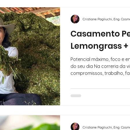
energias, manter o foco e a
emocional, essa dupla pod
você precisa: lemongrass e 
Cristiane Pagliuchi, Eng. Cos
essenciais que se complem
Casamento Per
Lemongrass +
Potencial máximo, foco e e
do seu dia Na correria da vida adulta, entre
compromissos, trabalho, fam
sentir a mente dispersa e 
tem buscado uma forma nat
suas energias, manter o fo
"refresh" emocional, essa 
que você precisa: lemongras
essenciais que se complem
Cristiane Pagliuchi, Eng. Cos