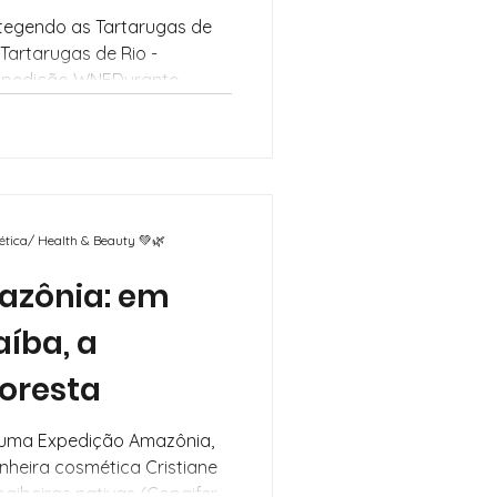
tegendo as Tartarugas de
Expedição WNFDurante
, visitamos a vila de
e um projeto incrível de
volvido há mais de dois
o. O projeto, conhecido
ro”, é realizado na Reserva
vel...
mética/ Health & Beauty 💚🌿
azônia: em
íba, a
loresta
 uma Expedição Amazônia,
heira cosmética Cristiane
paibeiras nativas (Copaifera