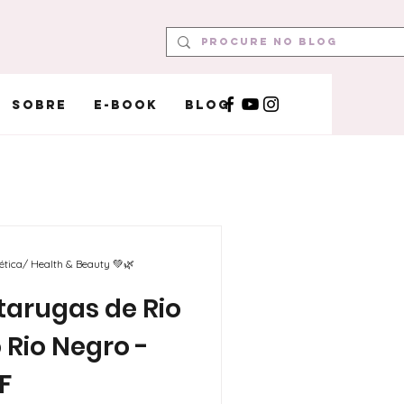
Sobre
E-book
Blog
mética/ Health & Beauty 💚🌿
arugas de Rio
 Rio Negro -
F