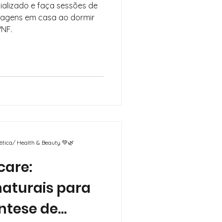
ializado e faça sessões de
ssagens em casa ao dormir
WNF.
mética/ Health & Beauty 💚🌿
care:
aturais para
íntese de