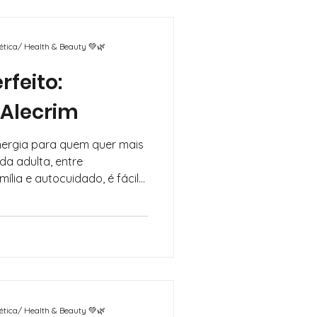
inda dar aquele "refresh"
e ser exatamente o que
alecrim, dois óleos
mética/ Health & Beauty 💚🌿
feito:
 Alecrim
nergia para quem quer mais
ília e autocuidado, é fácil
o corpo cansado. Se você
ural e eficaz de recarregar
co e ainda dar aquele
dupla pode ser exatamente o
s e alecrim, dois óleos
entam perfeitamente.
mética/ Health & Beauty 💚🌿