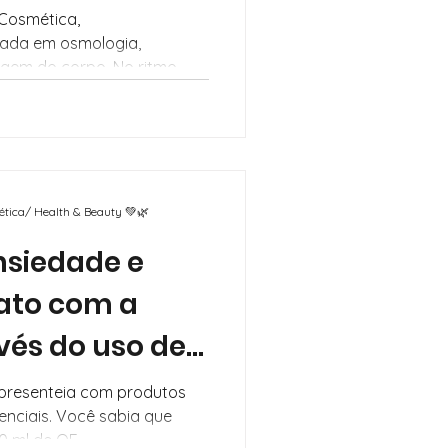
ele
 Cosmética,
zada em osmologia,
gem do corpo. No ritmo...
mética/ Health & Beauty 💚🌿
nsiedade e
tato com a
vés do uso de
is
 presenteia com produtos
senciais. Você sabia que
10 ml de OE