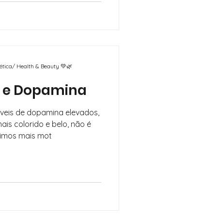
mética/ Health & Beauty 💚🌿
 e Dopamina
eis de dopamina elevados,
is colorido e belo, não é
imos mais mot