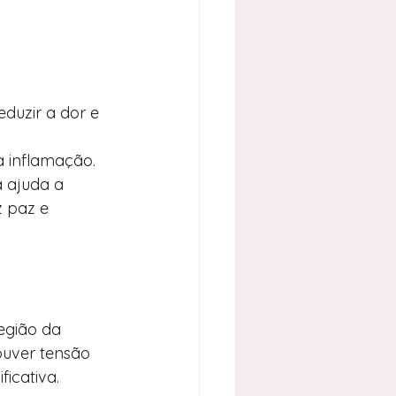
eduzir a dor e 
 a inflamação.
a ajuda a 
z paz e 
egião da 
ouver tensão 
icativa.