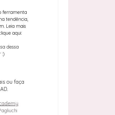
o ferramenta 
ma tendência, 
. Leia mais 
clique aqui:
sa dessa 
 :)
is ou faça 
EAD.
cademy
Pagliuchi