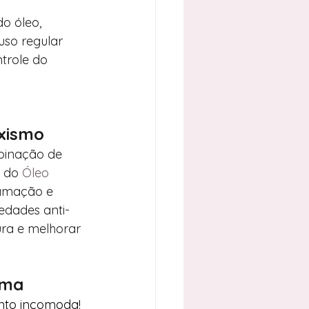
o óleo, 
uso regular 
trole do 
xismo
binação de 
 do 
Óleo 
flamação e 
edades anti-
ura e melhorar 
ema
nto incomoda!