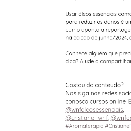
Usar óleos essenciais com
para reduzir os danos é u
como aponta a reportagem
na edição de junho/2024, 
Conhece alguém que preci
dica? Ajude a compartilhar
Gostou do conteúdo?
Nos siga nas redes socia
conosco cursos online: 
@wnfoleosessenciais
, 
@cristiane_wnf
, 
@wnfa
#Aromaterapia
#Cristiane