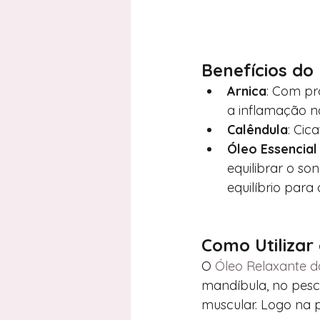
Benefícios do
Arnica
: Com pro
a inflamação n
Calêndula
: Cic
Óleo Essencial
equilibrar o so
equilíbrio para 
Como Utilizar
O 
Óleo Relaxante 
mandíbula, no pesc
muscular. Logo na p