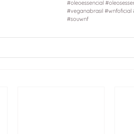
#oleoessencial
#oleosessen
#veganabrasil
#wnfoficial
#souwnf