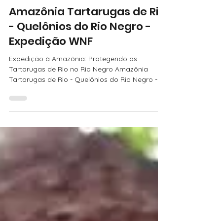
Cristiane Pagliuchi, Eng. Cosmética/ Health & Beauty 💚🌿
Amazônia Tartarugas de Rio
- Quelônios do Rio Negro -
Expedição WNF
Expedição à Amazônia: Protegendo as
Tartarugas de Rio no Rio Negro Amazônia
Tartarugas de Rio - Quelônios do Rio Negro -
Expedição WNFDurante nossa expedição à
Amazônia, visitamos a vila de Acajatuba para
participar de um projeto incrível de soltura de
quelônios, desenvolvido há mais de dois anos
na região do Rio Negro. O projeto, conhecido
como “Quelônios do Rio Negro”, é realizado na
Reserva de Desenvolvimento Sustentável...